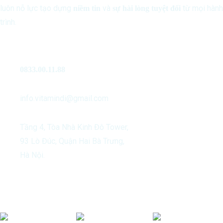
luôn nỗ lực tạo dựng
và
từ mọi hành
niềm tin
sự hài lòng tuyệt đối
trình.
Liên Hệ
0833.00.11.88
info.vitamindi@gmail.com
Tầng 4, Tòa Nhà Kinh Đô Tower,
93 Lò Đúc, Quận Hai Bà Trưng,
Hà Nội.
Our Activities