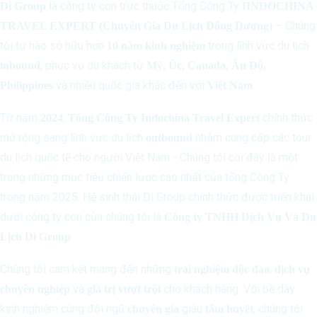
là công ty con trực thuộc Tổng Công Ty
Di Group
IINDOCHINA
– Chúng
TRAVEL EXPERT (Chuyên Gia Du Lịch Đông Dương)
tôi tự hào sở hữu hơn
trong lĩnh vực du lịch
10 năm kinh nghiệm
, phục vụ du khách từ
inbound
Mỹ, Úc, Canada, Ấn Độ,
và nhiều quốc gia khác đến với
.
Philippines
Việt Nam
Từ năm
,
chính thức
2024
Tổng Công Ty Indochina Travel Expert
mở rộng sang lĩnh vực du lịch
nhằm cung cấp các tour
outbound
du lịch quốc tế cho người Việt Nam - Chúng tôi coi đây là một
trong những mục tiêu chiến lược cao nhất của tổng Công Ty
trong năm 2025. Hệ sinh thái Di Group chính thức được triển khai
dưới công ty con của chúng tôi là
Công ty TNHH Dịch Vụ Và Du
Lịch Di Group
Chúng tôi cam kết mang đến những
,
trải nghiệm độc đáo
dịch vụ
và
cho khách hàng. Với bề dày
chuyên nghiệp
giá trị vượt trội
kinh nghiệm cùng đội ngũ
giàu
, chúng tôi
chuyên gia
tâm huyết