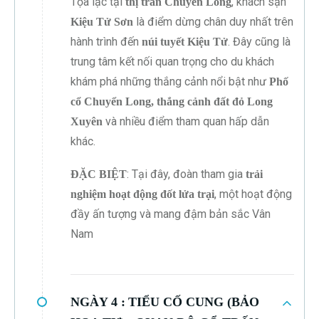
Tọa lạc tại
, khách sạn
thị trấn Chuyển Long
là điểm dừng chân duy nhất trên
Kiệu Tử Sơn
hành trình đến
. Đây cũng là
núi tuyết Kiệu Tử
trung tâm kết nối quan trọng cho du khách
khám phá những thắng cảnh nổi bật như
Phố
cổ Chuyển Long, thắng cảnh đất đỏ Long
và nhiều điểm tham quan hấp dẫn
Xuyên
khác.
: Tại đây, đoàn tham gia
ĐẶC BIỆT
trải
, một hoạt động
nghiệm hoạt động đốt lửa trại
đầy ấn tượng và mang đậm bản sắc Vân
Nam
NGÀY 4 :
TIỂU CỐ CUNG (BẢO