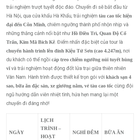
trải nghiệm trượt tuyết độc đáo. Chuyến đi sẽ bắt đầu từ
Hà Nội, qua cửa khẩu Hà Khẩu, trải nghiệm
tàu cao tốc hiện
, chiêm ngưỡng thành phố nhộn nhịp và
đại đến Côn Minh
những thắng cảnh nổi bật như
Hồ Điền Trì, Quan Độ Cổ
. Điểm nhấn đặc biệt của tour là
Trấn, Kim Mã Bích Kê
, nơi
chuyến hành trình lên đỉnh Kiệu Tử Sơn (cao 4.247m)
du khách có thể ngồi
cáp treo chiêm ngưỡng núi tuyết hùng
và trải nghiệm hoạt động đốt lửa trại giữa thiên nhiên
vĩ
Vân Nam. Hành trình được thiết kế trọn gói với
khách sạn 4
cùng đội
sao, bữa ăn đặc sản, xe giường nằm, vé tàu cao tốc
ngũ hướng dẫn viên nhiệt tình, hứa hẹn mang lại một
chuyến đi đáng nhớ!
LỊCH
TRÌNH –
NGÀY
NGHỈ ĐÊM
BỮA ĂN
HOẠT