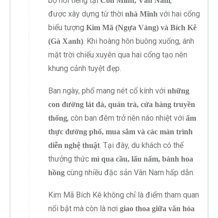
bộ nổi tiếng tại
,
Côn Minh, Vân Nam
được xây dựng từ thời
với hai cổng
nhà Minh
biểu tượng
Kim Mã (Ngựa Vàng) và Bích Kê
. Khi hoàng hôn buông xuống, ánh
(Gà Xanh)
mặt trời chiếu xuyên qua hai cổng tạo nên
khung cảnh tuyệt đẹp.
Ban ngày, phố mang nét cổ kính với
những
con đường lát đá, quán trà, cửa hàng truyền
, còn ban đêm trở nên náo nhiệt với
thống
ẩm
thực đường phố, mua sắm và các màn trình
. Tại đây, du khách có thể
diễn nghệ thuật
thưởng thức
mì qua cầu, lẩu nấm, bánh hoa
cùng nhiều đặc sản Vân Nam hấp dẫn.
hồng
Kim Mã Bích Kê không chỉ là điểm tham quan
nổi bật mà còn là nơi
giao thoa giữa văn hóa