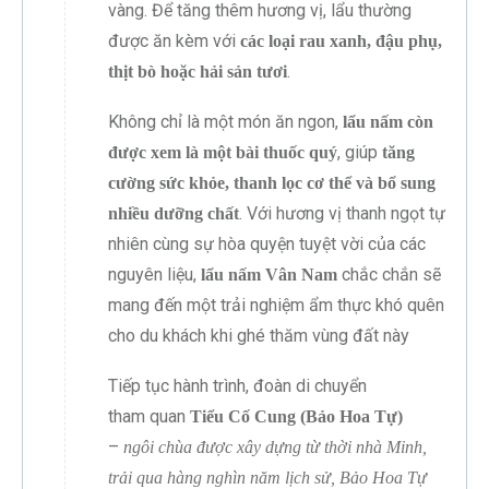
vàng. Để tăng thêm hương vị, lẩu thường
được ăn kèm với
các loại rau xanh, đậu phụ,
.
thịt bò hoặc hải sản tươi
Không chỉ là một món ăn ngon,
lẩu nấm còn
, giúp
được xem là một bài thuốc quý
tăng
cường sức khỏe, thanh lọc cơ thể và bổ sung
. Với hương vị thanh ngọt tự
nhiều dưỡng chất
nhiên cùng sự hòa quyện tuyệt vời của các
nguyên liệu,
chắc chắn sẽ
lẩu nấm Vân Nam
mang đến một trải nghiệm ẩm thực khó quên
cho du khách khi ghé thăm vùng đất này
Tiếp tục hành trình, đoàn di chuyển
tham quan
Tiểu Cố Cung (Bảo Hoa Tự)
–
ngôi chùa được xây dựng từ thời nhà Minh,
trải qua hàng nghìn năm lịch sử, Bảo Hoa Tự