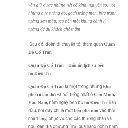
vẫn giữ được những nét cổ kính, nguyên sơ, với
những bức tường đỏ, gạch tráng men, bức tranh
tường sơn màu, tạo nên một khung cảnh lý
tưởng để du khách ghé thăm
Sau đó, đoàn di chuyển tới tham quan
Quan
.
Độ Cổ Trấn
Quan Độ Cổ Trấn – Dấu ấn lịch sử bên
hồ Điền Trì
là một trong những
Quan Độ Cổ Trấn
khu
và nổi tiếng nhất ở
phố cổ lâu đời
Côn Minh,
, nằm ngay bên bờ
. Ban
Vân Nam
hồ Điền Trì
đầu, nơi đây chỉ là một
vào thời
bến phà nhỏ
nhà
, phục vụ cho các thương nhân và
Tống
ngư dân địa phương. Trải qua hàng nghìn năm