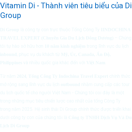
Vitamin Di - Thành viên tiêu biểu của Di
Group
là công ty con trực thuộc Tổng Công Ty
Di Group
IINDOCHINA
– Chúng
TRAVEL EXPERT (Chuyên Gia Du Lịch Đông Dương)
tôi tự hào sở hữu hơn
trong lĩnh vực du lịch
10 năm kinh nghiệm
, phục vụ du khách từ
inbound
Mỹ, Úc, Canada, Ấn Độ,
và nhiều quốc gia khác đến với
.
Philippines
Việt Nam
Từ năm
,
chính thức
2024
Tổng Công Ty Indochina Travel Expert
mở rộng sang lĩnh vực du lịch
nhằm cung cấp các tour
outbound
du lịch quốc tế cho người Việt Nam - Chúng tôi coi đây là một
trong những mục tiêu chiến lược cao nhất của tổng Công Ty
trong năm 2025. Hệ sinh thái Di Group chính thức được triển khai
dưới công ty con của chúng tôi là
Công ty TNHH Dịch Vụ Và Du
Lịch Di Group