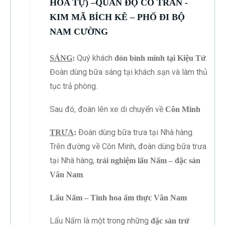
HOA TỰ) –QUAN ĐỘ CỔ TRẤN -
KIM MÃ BÍCH KÊ – PHỐ ĐI BỘ
NAM CƯỜNG
Quý khách
.
SÁNG
:
đón bình minh tại Kiệu Tử
Đoàn dùng bữa sáng tại khách sạn và làm thủ
tục trả phòng.
Sau đó, đoàn lên xe di chuyển về
Côn Minh
Đoàn dùng bữa trưa tại Nhà hàng.
TRƯA
:
Trên đường về Côn Minh, đoàn dùng bữa trưa
tại Nhà hàng,
trải nghiệm lẩu Nấm – đặc sản
.
Vân Nam
Lẩu Nấm – Tinh hoa ẩm thực Vân Nam
Lẩu Nấm là một trong những
đặc sản trứ