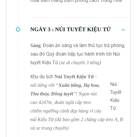
mua sắm mang đậm phong cách Trung Hoa
NGÀY 3 :
NÚI TUYẾT KIỆU TỬ
: Đoàn ăn sáng và làm thủ tục trả phòng,
Sáng
sau đó Quý đoàn tiếp tục hành trình tới Núi
tuyết Kiệu Tử
(xe di chuyển 3 tiếng)
Khu du lịch
-
Núi Tuyết Kiệu Tử
Núi
nổi tiếng với “
Xuân băng, Hạ hoa,
Tuyết
Thu thủy, Đông tuyết
”! Ngọn núi
Kiệu
cao 4247m, đoàn ngồi cáp treo
Tử
chiêm ngưỡng cảnh đẹp hùng vĩ của
núi Kiệu Tử (đã bao gồm 2 chặng cáp treo A, B
và xe trung chuyển)