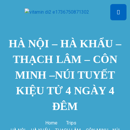
HÀ NỘI – HÀ KHẨU –
THẠCH LÂM – CÔN
MINH –NÚI TUYẾT
KIỆU TỬ 4 NGÀY 4
ĐÊM
Home
Trips