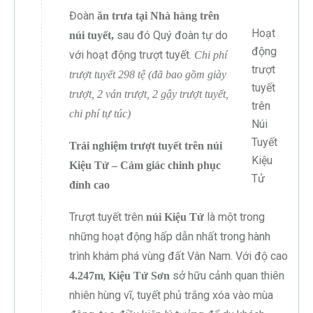
Đoàn
ăn trưa tại Nhà hàng trên
Hoạt
sau đó Quý đoàn tự do
núi tuyết,
động
với hoạt động trượt tuyết.
Chi phí
trượt
trượt tuyết 298 tệ (đã bao gồm giày
tuyết
trượt, 2 ván trượt, 2 gậy trượt tuyết,
trên
chi phí tự túc)
Núi
Tuyết
Trải nghiệm trượt tuyết trên núi
Kiệu
Kiệu Tử – Cảm giác chinh phục
Tử
đỉnh cao
Trượt tuyết trên
là một trong
núi Kiệu Tử
những hoạt động hấp dẫn nhất trong hành
trình khám phá vùng đất Vân Nam. Với độ cao
,
sở hữu cảnh quan thiên
4.247m
Kiệu Tử Sơn
nhiên hùng vĩ, tuyết phủ trắng xóa vào mùa