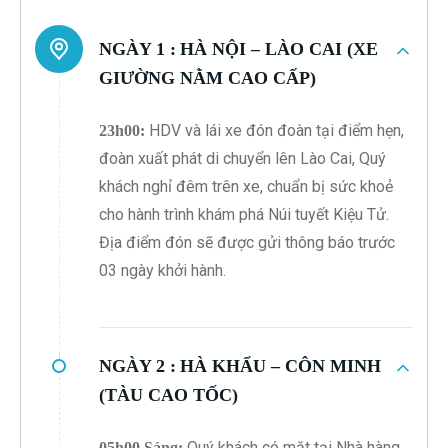
NGÀY 1 :
HÀ NỘI – LÀO CAI (XE
GIƯỜNG NẰM CAO CẤP)
HDV và lái xe đón đoàn tại điểm hẹn,
23h00:
đoàn xuất phát di chuyển lên Lào Cai, Quý
khách nghỉ đêm trên xe, chuẩn bị sức khoẻ
cho hành trình khám phá Núi tuyết Kiệu Tử.
Địa điểm đón sẽ được gửi thông báo trước
03 ngày khởi hành.
NGÀY 2 :
HÀ KHẨU – CÔN MINH
(TÀU CAO TỐC)
Quý khách có mặt tại Nhà hàng
05h00 Sáng: