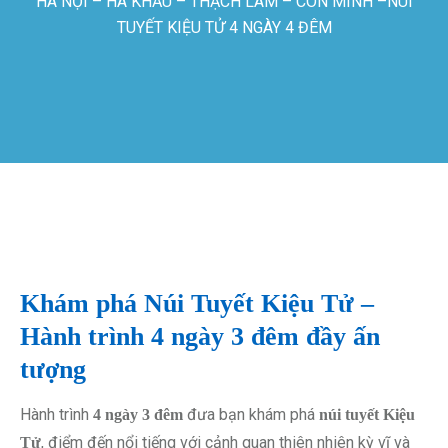
HÀ NỘI – HÀ KHẨU – THẠCH LÂM – CÔN MINH –NÚI
TUYẾT KIỆU TỬ 4 NGÀY 4 ĐÊM
Khám phá Núi Tuyết Kiệu Tử –
Hành trình 4 ngày 3 đêm đầy ấn
tượng
Hành trình
đưa bạn khám phá
4 ngày 3 đêm
núi tuyết Kiệu
, điểm đến nổi tiếng với cảnh quan thiên nhiên kỳ vĩ và
Tử