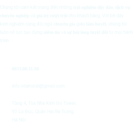
Chúng tôi cam kết mang đến những
,
trải nghiệm độc đáo
dịch vụ
và
cho khách hàng. Với bề dày
chuyên nghiệp
giá trị vượt trội
kinh nghiệm cùng đội ngũ
giàu
, chúng tôi
chuyên gia
tâm huyết
luôn nỗ lực tạo dựng
và
từ mọi hành
niềm tin
sự hài lòng tuyệt đối
trình.
Liên Hệ
0833.00.11.88
info.vitamindi@gmail.com
Tầng 4, Tòa Nhà Kinh Đô Tower,
93 Lò Đúc, Quận Hai Bà Trưng,
Hà Nội.