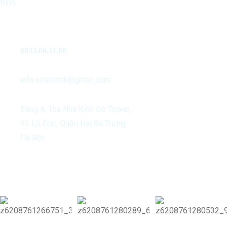
trình.
Liên Hệ
0833.00.11.88
info.vitamindi@gmail.com
Tầng 4, Tòa Nhà Kinh Đô Tower,
93 Lò Đúc, Quận Hai Bà Trưng,
Hà Nội.
Our Activities