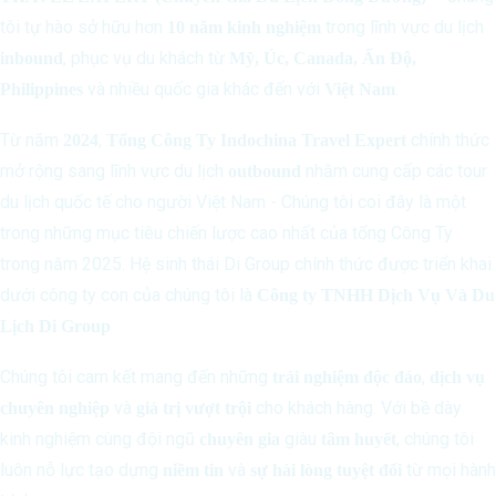
tôi tự hào sở hữu hơn
trong lĩnh vực du lịch
10 năm kinh nghiệm
, phục vụ du khách từ
inbound
Mỹ, Úc, Canada, Ấn Độ,
và nhiều quốc gia khác đến với
.
Philippines
Việt Nam
Từ năm
,
chính thức
2024
Tổng Công Ty Indochina Travel Expert
mở rộng sang lĩnh vực du lịch
nhằm cung cấp các tour
outbound
du lịch quốc tế cho người Việt Nam - Chúng tôi coi đây là một
trong những mục tiêu chiến lược cao nhất của tổng Công Ty
trong năm 2025. Hệ sinh thái Di Group chính thức được triển khai
dưới công ty con của chúng tôi là
Công ty TNHH Dịch Vụ Và Du
Lịch Di Group
Chúng tôi cam kết mang đến những
,
trải nghiệm độc đáo
dịch vụ
và
cho khách hàng. Với bề dày
chuyên nghiệp
giá trị vượt trội
kinh nghiệm cùng đội ngũ
giàu
, chúng tôi
chuyên gia
tâm huyết
luôn nỗ lực tạo dựng
và
từ mọi hành
niềm tin
sự hài lòng tuyệt đối