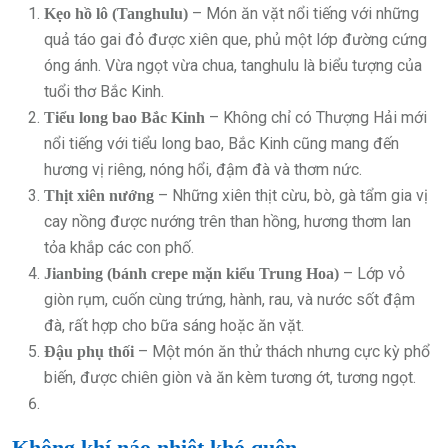
– Món ăn vặt nổi tiếng với những
Kẹo hồ lô (Tanghulu)
quả táo gai đỏ được xiên que, phủ một lớp đường cứng
óng ánh. Vừa ngọt vừa chua, tanghulu là biểu tượng của
tuổi thơ Bắc Kinh.
– Không chỉ có Thượng Hải mới
Tiểu long bao Bắc Kinh
nổi tiếng với tiểu long bao, Bắc Kinh cũng mang đến
hương vị riêng, nóng hổi, đậm đà và thơm nức.
– Những xiên thịt cừu, bò, gà tẩm gia vị
Thịt xiên nướng
cay nồng được nướng trên than hồng, hương thơm lan
tỏa khắp các con phố.
– Lớp vỏ
Jianbing (bánh crepe mặn kiểu Trung Hoa)
giòn rụm, cuốn cùng trứng, hành, rau, và nước sốt đậm
đà, rất hợp cho bữa sáng hoặc ăn vặt.
– Một món ăn thử thách nhưng cực kỳ phổ
Đậu phụ thối
biến, được chiên giòn và ăn kèm tương ớt, tương ngọt.
Không khí náo nhiệt khó quên