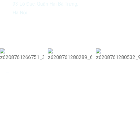
93 Lò Đúc, Quận Hai Bà Trưng,
Hà Nội.
Our Activities
Copyright 2024 Vitamin Di & Di Group