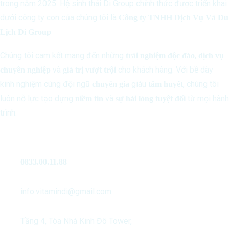
trong năm 2025. Hệ sinh thái Di Group chính thức được triển khai
dưới công ty con của chúng tôi là
Công ty TNHH Dịch Vụ Và Du
Lịch Di Group
Chúng tôi cam kết mang đến những
,
trải nghiệm độc đáo
dịch vụ
và
cho khách hàng. Với bề dày
chuyên nghiệp
giá trị vượt trội
kinh nghiệm cùng đội ngũ
giàu
, chúng tôi
chuyên gia
tâm huyết
luôn nỗ lực tạo dựng
và
từ mọi hành
niềm tin
sự hài lòng tuyệt đối
trình.
Liên Hệ
0833.00.11.88
info.vitamindi@gmail.com
Tầng 4, Tòa Nhà Kinh Đô Tower,