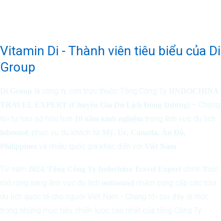
Vitamin Di - Thành viên tiêu biểu của Di
Group
là công ty con trực thuộc Tổng Công Ty
Di Group
IINDOCHINA
– Chúng
TRAVEL EXPERT (Chuyên Gia Du Lịch Đông Dương)
tôi tự hào sở hữu hơn
trong lĩnh vực du lịch
10 năm kinh nghiệm
, phục vụ du khách từ
inbound
Mỹ, Úc, Canada, Ấn Độ,
và nhiều quốc gia khác đến với
.
Philippines
Việt Nam
Từ năm
,
chính thức
2024
Tổng Công Ty Indochina Travel Expert
mở rộng sang lĩnh vực du lịch
nhằm cung cấp các tour
outbound
du lịch quốc tế cho người Việt Nam - Chúng tôi coi đây là một
trong những mục tiêu chiến lược cao nhất của tổng Công Ty