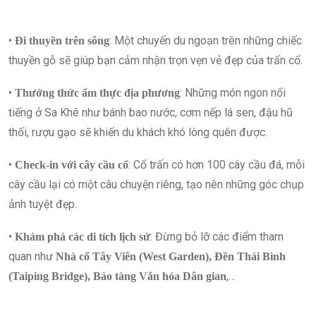
•
: Một chuyến du ngoạn trên những chiếc
Đi thuyền trên sông
thuyền gỗ sẽ giúp bạn cảm nhận trọn vẹn vẻ đẹp của trấn cổ.
•
: Những món ngon nổi
Thưởng thức ẩm thực địa phương
tiếng ở Sa Khê như bánh bao nước, cơm nếp lá sen, đậu hũ
thối, rượu gạo sẽ khiến du khách khó lòng quên được.
•
: Cổ trấn có hơn 100 cây cầu đá, mỗi
Check-in với cây cầu cổ
cây cầu lại có một câu chuyện riêng, tạo nên những góc chụp
ảnh tuyệt đẹp.
•
: Đừng bỏ lỡ các điểm tham
Khám phá các di tích lịch sử
quan như
Nhà cổ Tây Viên (West Garden), Đền Thái Bình
,…
(Taiping Bridge), Bảo tàng Văn hóa Dân gian