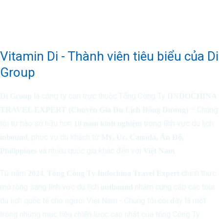
Vitamin Di - Thành viên tiêu biểu của Di
Group
là công ty con trực thuộc Tổng Công Ty
Di Group
IINDOCHINA
– Chúng
TRAVEL EXPERT (Chuyên Gia Du Lịch Đông Dương)
tôi tự hào sở hữu hơn
trong lĩnh vực du lịch
10 năm kinh nghiệm
, phục vụ du khách từ
inbound
Mỹ, Úc, Canada, Ấn Độ,
và nhiều quốc gia khác đến với
.
Philippines
Việt Nam
Từ năm
,
chính thức
2024
Tổng Công Ty Indochina Travel Expert
mở rộng sang lĩnh vực du lịch
nhằm cung cấp các tour
outbound
du lịch quốc tế cho người Việt Nam - Chúng tôi coi đây là một
trong những mục tiêu chiến lược cao nhất của tổng Công Ty