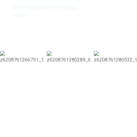
93 Lò Đúc, Quận Hai Bà Trưng,
Hà Nội.
Our Activities
Copyright 2024 Vitamin Di & Di Group