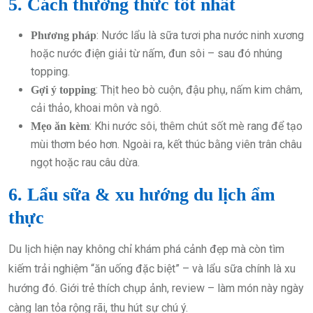
5. Cách thưởng thức tốt nhất
: Nước lẩu là sữa tươi pha nước ninh xương
Phương pháp
hoặc nước điện giải từ nấm, đun sôi – sau đó nhúng
topping.
: Thịt heo bò cuộn, đậu phụ, nấm kim châm,
Gợi ý topping
cải thảo, khoai môn và ngô.
: Khi nước sôi, thêm chút sốt mè rang để tạo
Mẹo ăn kèm
mùi thơm béo hơn. Ngoài ra, kết thúc bằng viên trân châu
ngọt hoặc rau câu dừa.
6. Lẩu sữa & xu hướng du lịch ẩm
thực
Du lịch hiện nay không chỉ khám phá cảnh đẹp mà còn tìm
kiếm trải nghiệm “ăn uống đặc biệt” – và lẩu sữa chính là xu
hướng đó. Giới trẻ thích chụp ảnh, review – làm món này ngày
càng lan tỏa rộng rãi, thu hút sự chú ý.