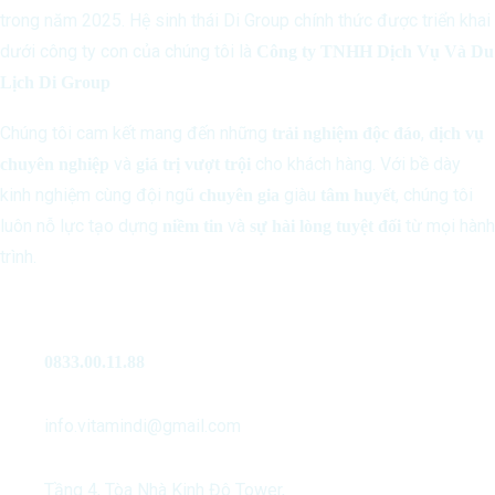
trong năm 2025. Hệ sinh thái Di Group chính thức được triển khai
dưới công ty con của chúng tôi là
Công ty TNHH Dịch Vụ Và Du
Lịch Di Group
Chúng tôi cam kết mang đến những
,
trải nghiệm độc đáo
dịch vụ
và
cho khách hàng. Với bề dày
chuyên nghiệp
giá trị vượt trội
kinh nghiệm cùng đội ngũ
giàu
, chúng tôi
chuyên gia
tâm huyết
luôn nỗ lực tạo dựng
và
từ mọi hành
niềm tin
sự hài lòng tuyệt đối
trình.
Liên Hệ
0833.00.11.88
info.vitamindi@gmail.com
Tầng 4, Tòa Nhà Kinh Đô Tower,