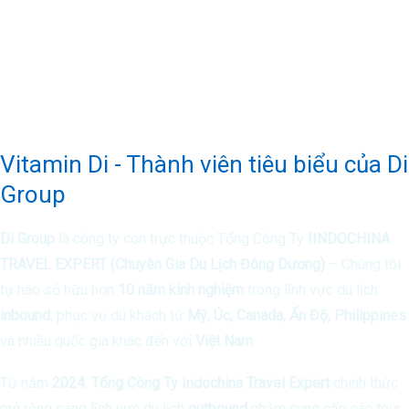
Vitamin Di - Thành viên tiêu biểu của Di
Group
Di Group
là công ty con trực thuộc Tổng Công Ty
IINDOCHINA
TRAVEL EXPERT (Chuyên Gia Du Lịch Đông Dương)
– Chúng tôi
tự hào sở hữu hơn
10 năm kinh nghiệm
trong lĩnh vực du lịch
inbound
, phục vụ du khách từ
Mỹ, Úc, Canada, Ấn Độ, Philippines
và nhiều quốc gia khác đến với
Việt Nam
.
Từ năm
2024
,
Tổng Công Ty Indochina Travel Expert
chính thức
mở rộng sang lĩnh vực du lịch
outbound
nhằm cung cấp các tour