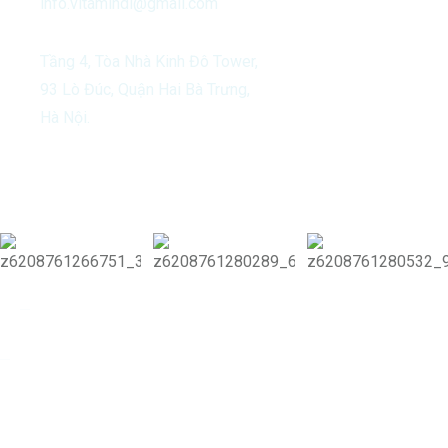
info.vitamindi@gmail.com
Tầng 4, Tòa Nhà Kinh Đô Tower,
93 Lò Đúc, Quận Hai Bà Trưng,
Hà Nội.
Our Activities
Copyright 2024 Vitamin Di & Di Group