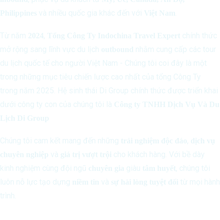
và nhiều quốc gia khác đến với
.
Philippines
Việt Nam
Từ năm
,
chính thức
2024
Tổng Công Ty Indochina Travel Expert
mở rộng sang lĩnh vực du lịch
nhằm cung cấp các tour
outbound
du lịch quốc tế cho người Việt Nam - Chúng tôi coi đây là một
trong những mục tiêu chiến lược cao nhất của tổng Công Ty
trong năm 2025. Hệ sinh thái Di Group chính thức được triển khai
dưới công ty con của chúng tôi là
Công ty TNHH Dịch Vụ Và Du
Lịch Di Group
Chúng tôi cam kết mang đến những
,
trải nghiệm độc đáo
dịch vụ
và
cho khách hàng. Với bề dày
chuyên nghiệp
giá trị vượt trội
kinh nghiệm cùng đội ngũ
giàu
, chúng tôi
chuyên gia
tâm huyết
luôn nỗ lực tạo dựng
và
từ mọi hành
niềm tin
sự hài lòng tuyệt đối
trình.
Liên Hệ