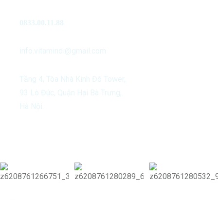
0833.00.11.88
info.vitamindi@gmail.com
Tầng 4, Tòa Nhà Kinh Đô Tower,
93 Lò Đúc, Quận Hai Bà Trưng,
Hà Nội.
Our Activities