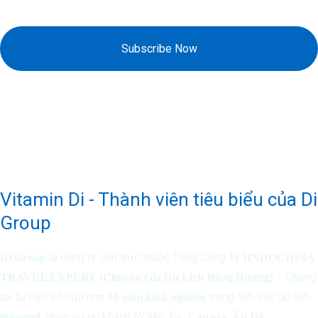
Subscribe Now
Vitamin Di - Thành viên tiêu biểu của Di
Group
là công ty con trực thuộc Tổng Công Ty
Di Group
IINDOCHINA
– Chúng
TRAVEL EXPERT (Chuyên Gia Du Lịch Đông Dương)
tôi tự hào sở hữu hơn
trong lĩnh vực du lịch
10 năm kinh nghiệm
, phục vụ du khách từ
inbound
Mỹ, Úc, Canada, Ấn Độ,