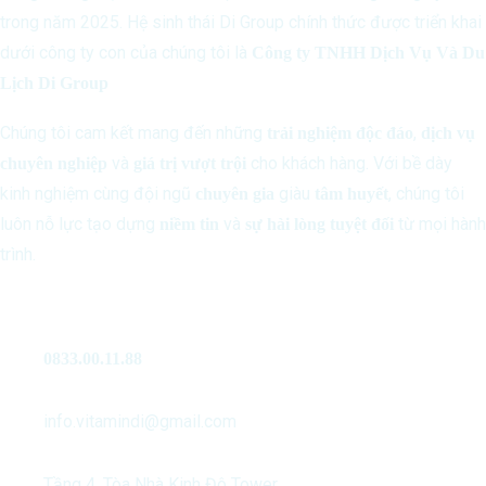
trong năm 2025. Hệ sinh thái Di Group chính thức được triển khai
dưới công ty con của chúng tôi là
Công ty TNHH Dịch Vụ Và Du
Lịch Di Group
Chúng tôi cam kết mang đến những
,
trải nghiệm độc đáo
dịch vụ
và
cho khách hàng. Với bề dày
chuyên nghiệp
giá trị vượt trội
kinh nghiệm cùng đội ngũ
giàu
, chúng tôi
chuyên gia
tâm huyết
luôn nỗ lực tạo dựng
và
từ mọi hành
niềm tin
sự hài lòng tuyệt đối
trình.
Liên Hệ
0833.00.11.88
info.vitamindi@gmail.com
Tầng 4, Tòa Nhà Kinh Đô Tower,