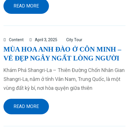
READ MORE
Content
April 3, 2025
City Tour
MÙA HOA ANH ĐÀO Ở CÔN MINH –
VẺ ĐẸP NGÂY NGẤT LÒNG NGƯỜI
Khám Phá Shangri-La – Thiên Đường Chốn Nhân Gian
Shangri-La, nằm ở tỉnh Vân Nam, Trung Quốc, là một
vùng đất kỳ bí, nơi hòa quyện giữa thiên
READ MORE