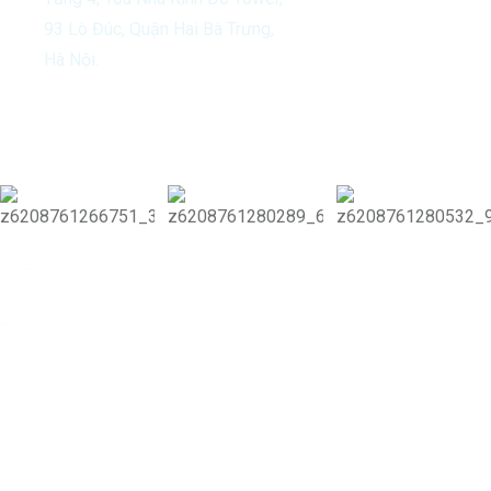
93 Lò Đúc, Quận Hai Bà Trưng,
Hà Nội.
Our Activities
Copyright 2024 Vitamin Di & Di Group