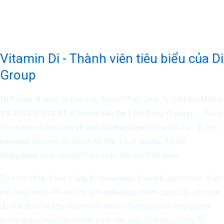
Vitamin Di - Thành viên tiêu biểu của Di
Group
là công ty con trực thuộc Tổng Công Ty
Di Group
IINDOCHINA
– Chúng
TRAVEL EXPERT (Chuyên Gia Du Lịch Đông Dương)
tôi tự hào sở hữu hơn
trong lĩnh vực du lịch
10 năm kinh nghiệm
, phục vụ du khách từ
inbound
Mỹ, Úc, Canada, Ấn Độ,
và nhiều quốc gia khác đến với
.
Philippines
Việt Nam
Từ năm
,
chính thức
2024
Tổng Công Ty Indochina Travel Expert
mở rộng sang lĩnh vực du lịch
nhằm cung cấp các tour
outbound
du lịch quốc tế cho người Việt Nam - Chúng tôi coi đây là một
trong những mục tiêu chiến lược cao nhất của tổng Công Ty