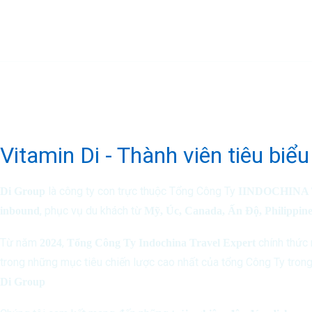
Đăng Ký Nhận Khuyến M
Vitamin Di - Thành viên tiêu biể
là công ty con trực thuộc Tổng Công Ty
Di Group
IINDOCHINA T
, phục vụ du khách từ
inbound
Mỹ, Úc, Canada, Ấn Độ, Philippine
Từ năm
,
chính thức 
2024
Tổng Công Ty Indochina Travel Expert
trong những mục tiêu chiến lược cao nhất của tổng Công Ty trong
Di Group