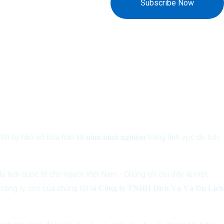
Subscribe Now
tôi tự hào sở hữu hơn
trong lĩnh vực du lịch
10 năm kinh nghiệm
 lịch quốc tế cho người Việt Nam - Chúng tôi coi đây là một
 công ty con của chúng tôi là
Công ty TNHH Dịch Vụ Và Du Lịch