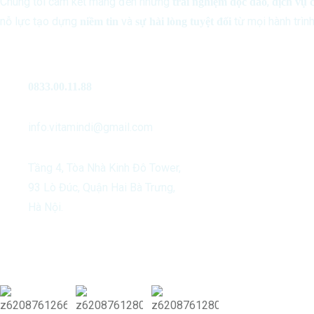
Chúng tôi cam kết mang đến những
,
trải nghiệm độc đáo
dịch vụ 
nỗ lực tạo dựng
và
từ mọi hành trình
niềm tin
sự hài lòng tuyệt đối
Liên Hệ
0833.00.11.88
info.vitamindi@gmail.com
Tầng 4, Tòa Nhà Kinh Đô Tower,
93 Lò Đúc, Quận Hai Bà Trưng,
Hà Nội.
Our Activities