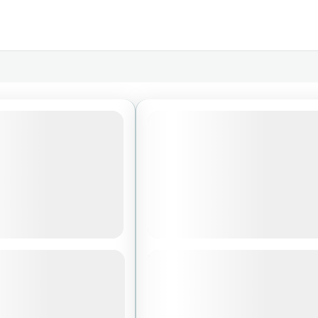
 TRƯƠNG GIA
NAM NINH – LIỄU CHÂU 
PHƯỢNG HOÀNG CỔ
TRƯƠNG GIA GIỚI-THI
Y CHARTER VJ)
MÔN SƠN-PHƯỢNG