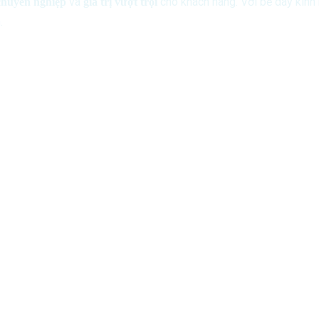
và
cho khách hàng. Với bề dày kin
chuyên nghiệp
giá trị vượt trội
.