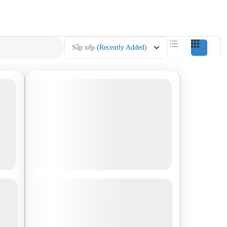
Sắp xếp
(Recently Added)
–
HÀ NỘI – TRƯƠNG GIA
ÊN
GIỚI – PHƯỢNG HOÀNG CỔ
TRẤN (BAY VIETJET AIR) 5