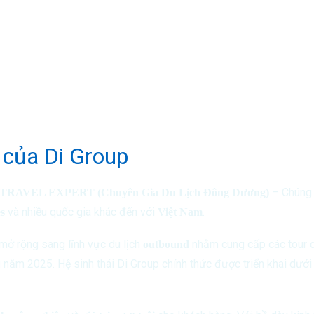
ãi
u của Di Group
– Chúng 
RAVEL EXPERT (Chuyên Gia Du Lịch Đông Dương)
và nhiều quốc gia khác đến với
.
s
Việt Nam
mở rộng sang lĩnh vực du lịch
nhằm cung cấp các tour du
outbound
 năm 2025. Hệ sinh thái Di Group chính thức được triển khai dưới