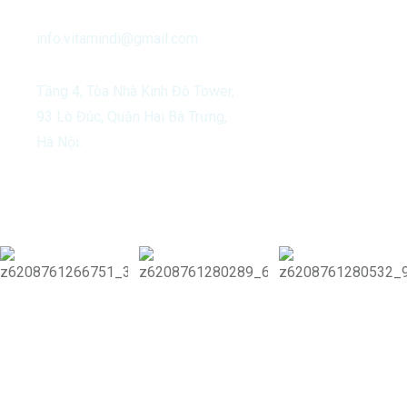
info.vitamindi@gmail.com
Tầng 4, Tòa Nhà Kinh Đô Tower,
93 Lò Đúc, Quận Hai Bà Trưng,
Hà Nội.
Our Activities
Copyright 2024 Vitamin Di & Di Group