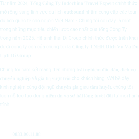
Từ năm
,
chính thức
2024
Tổng Công Ty Indochina Travel Expert
mở rộng sang lĩnh vực du lịch
nhằm cung cấp các tour
outbound
du lịch quốc tế cho người Việt Nam - Chúng tôi coi đây là một
trong những mục tiêu chiến lược cao nhất của tổng Công Ty
trong năm 2025. Hệ sinh thái Di Group chính thức được triển khai
dưới công ty con của chúng tôi là
Công ty TNHH Dịch Vụ Và Du
Lịch Di Group
Chúng tôi cam kết mang đến những
,
trải nghiệm độc đáo
dịch vụ
và
cho khách hàng. Với bề dày
chuyên nghiệp
giá trị vượt trội
kinh nghiệm cùng đội ngũ
giàu
, chúng tôi
chuyên gia
tâm huyết
luôn nỗ lực tạo dựng
và
từ mọi hành
niềm tin
sự hài lòng tuyệt đối
trình.
Liên Hệ
0833.00.11.88