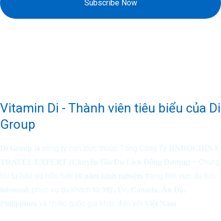
Subscribe Now
Vitamin Di - Thành viên tiêu biểu của Di
Group
là công ty con trực thuộc Tổng Công Ty
Di Group
IINDOCHINA
– Chúng
TRAVEL EXPERT (Chuyên Gia Du Lịch Đông Dương)
tôi tự hào sở hữu hơn
trong lĩnh vực du lịch
10 năm kinh nghiệm
, phục vụ du khách từ
inbound
Mỹ, Úc, Canada, Ấn Độ,
và nhiều quốc gia khác đến với
.
Philippines
Việt Nam