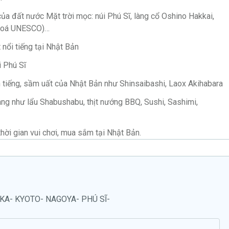
ủa đất nước Mặt trời mọc: núi Phú Sĩ, làng cổ Oshino Hakkai,
 hoá UNESCO)…
nổi tiếng tại Nhật Bản
i Phú Sĩ
 tiếng, sầm uất của Nhật Bản như Shinsaibashi, Laox Akihabara
ng như lẩu Shabushabu, thịt nướng BBQ, Sushi, Sashimi,
thời gian vui chơi, mua sắm tại Nhật Bản.
A- KYOTO- NAGOYA- PHÚ SĨ-