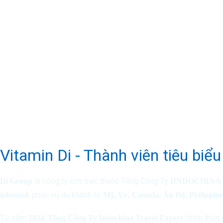
Đăng Ký Nhận Khuyến M
Vitamin Di - Thành viên tiêu biể
là công ty con trực thuộc Tổng Công Ty
Di Group
IINDOCHINA T
, phục vụ du khách từ
inbound
Mỹ, Úc, Canada, Ấn Độ, Philippine
Từ năm
,
chính thức 
2024
Tổng Công Ty Indochina Travel Expert