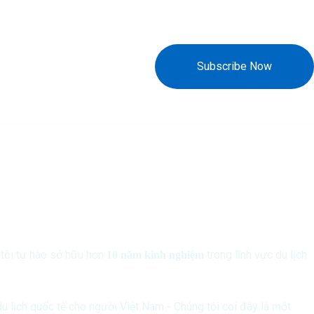
Subscribe Now
tôi tự hào sở hữu hơn
trong lĩnh vực du lịch
10 năm kinh nghiệm
 lịch quốc tế cho người Việt Nam - Chúng tôi coi đây là một