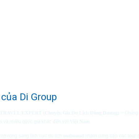
ãi
u của Di Group
– Chúng 
RAVEL EXPERT (Chuyên Gia Du Lịch Đông Dương)
và nhiều quốc gia khác đến với
.
s
Việt Nam
mở rộng sang lĩnh vực du lịch
nhằm cung cấp các tour du
outbound