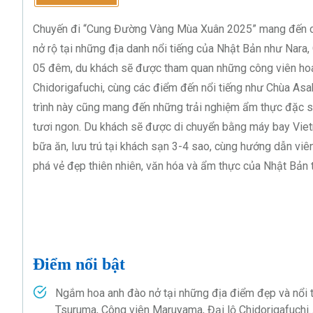
Chuyến đi “Cung Đường Vàng Mùa Xuân 2025” mang đến cho
nở rộ tại những địa danh nổi tiếng của Nhật Bản như Nara, 
05 đêm, du khách sẽ được tham quan những công viên hoa
Chidorigafuchi, cùng các điểm đến nổi tiếng như Chùa Asa
trình này cũng mang đến những trải nghiệm ẩm thực đặc 
tươi ngon. Du khách sẽ được di chuyển bằng máy bay Vietn
bữa ăn, lưu trú tại khách sạn 3-4 sao, cùng hướng dẫn viên
phá vẻ đẹp thiên nhiên, văn hóa và ẩm thực của Nhật Bản t
Điểm nổi bật
Ngắm hoa anh đào nở tại những địa điểm đẹp và nổi 
Tsuruma, Công viên Maruyama, Đại lộ Chidorigafuchi