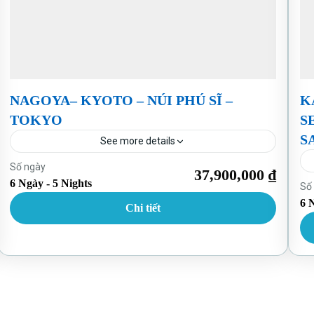
NAGOYA– KYOTO – NÚI PHÚ SĨ –
K
TOKYO
S
S
See more details
Nhật Bản
Số ngày
37,900,000 ₫
6 Ngày - 5 Nights
Số
6 
Chi tiết