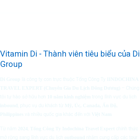
Vitamin Di - Thành viên tiêu biểu của Di
Group
là công ty con trực thuộc Tổng Công Ty
Di Group
IINDOCHINA
– Chúng
TRAVEL EXPERT (Chuyên Gia Du Lịch Đông Dương)
tôi tự hào sở hữu hơn
trong lĩnh vực du lịch
10 năm kinh nghiệm
, phục vụ du khách từ
inbound
Mỹ, Úc, Canada, Ấn Độ,
và nhiều quốc gia khác đến với
.
Philippines
Việt Nam
Từ năm
,
chính thức
2024
Tổng Công Ty Indochina Travel Expert
mở rộng sang lĩnh vực du lịch
nhằm cung cấp các tour
outbound