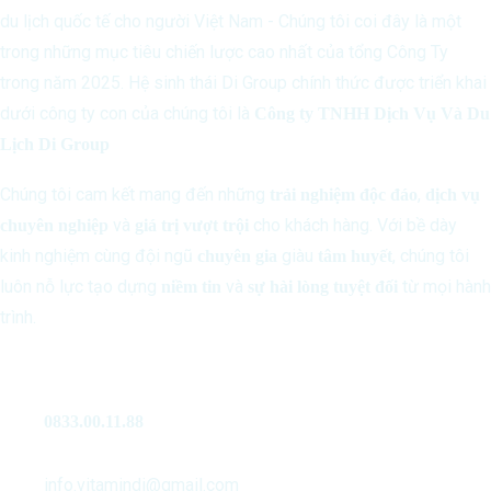
du lịch quốc tế cho người Việt Nam - Chúng tôi coi đây là một
trong những mục tiêu chiến lược cao nhất của tổng Công Ty
trong năm 2025. Hệ sinh thái Di Group chính thức được triển khai
dưới công ty con của chúng tôi là
Công ty TNHH Dịch Vụ Và Du
Lịch Di Group
Chúng tôi cam kết mang đến những
,
trải nghiệm độc đáo
dịch vụ
và
cho khách hàng. Với bề dày
chuyên nghiệp
giá trị vượt trội
kinh nghiệm cùng đội ngũ
giàu
, chúng tôi
chuyên gia
tâm huyết
luôn nỗ lực tạo dựng
và
từ mọi hành
niềm tin
sự hài lòng tuyệt đối
trình.
Liên Hệ
0833.00.11.88
info.vitamindi@gmail.com