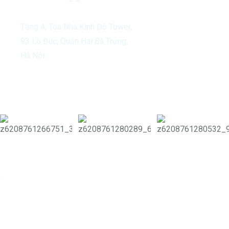
Tầng 4, Tòa Nhà Kinh Đô Tower,
93 Lò Đúc, Quận Hai Bà Trưng,
Hà Nội.
Our Activities
Copyright 2024 Vitamin Di & Di Group