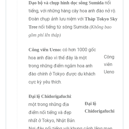
nổi
Dạo bộ và chụp hình dọc sông Sumida
tiếng, với những hàng cây hoa anh đào nở rộ.
Đoàn chụp ảnh lưu niệm với
Tháp Tokyo Sky
nổi tiếng từ sông Sumida
Tree
(Không bao
gồm phí lên tháp)
có hơn 1000 gốc
Công viên Ueno:
Công
hoa anh đào vì thế đây là một
viên
trong những điểm ngắm hoa anh
Ueno
đào chính ở Tokyo được du khách
cực kỳ yêu thích.
:
Đại lộ Chidorigafuchi
Đại lộ
một trong những địa
Chidorigafuchi
điểm nổi tiếng và đẹp
nhất ở Tokyo, Nhật Bản.
Nơi đây nổi tiếng với khung cảnh lãng mạn