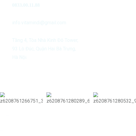
0833.00.11.88
info.vitamindi@gmail.com
Tầng 4, Tòa Nhà Kinh Đô Tower,
93 Lò Đúc, Quận Hai Bà Trưng,
Hà Nội.
Our Activities
Copyright 2024 Vitamin Di & Di Group