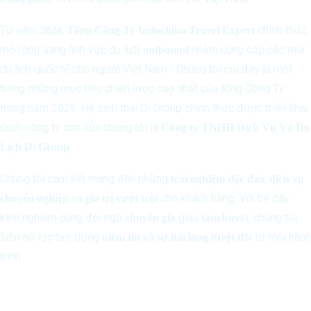
Từ năm
,
chính thức
2024
Tổng Công Ty Indochina Travel Expert
mở rộng sang lĩnh vực du lịch
nhằm cung cấp các tour
outbound
du lịch quốc tế cho người Việt Nam - Chúng tôi coi đây là một
trong những mục tiêu chiến lược cao nhất của tổng Công Ty
trong năm 2025. Hệ sinh thái Di Group chính thức được triển khai
dưới công ty con của chúng tôi là
Công ty TNHH Dịch Vụ Và Du
Lịch Di Group
Chúng tôi cam kết mang đến những
,
trải nghiệm độc đáo
dịch vụ
và
cho khách hàng. Với bề dày
chuyên nghiệp
giá trị vượt trội
kinh nghiệm cùng đội ngũ
giàu
, chúng tôi
chuyên gia
tâm huyết
luôn nỗ lực tạo dựng
và
từ mọi hành
niềm tin
sự hài lòng tuyệt đối
trình.
Liên Hệ