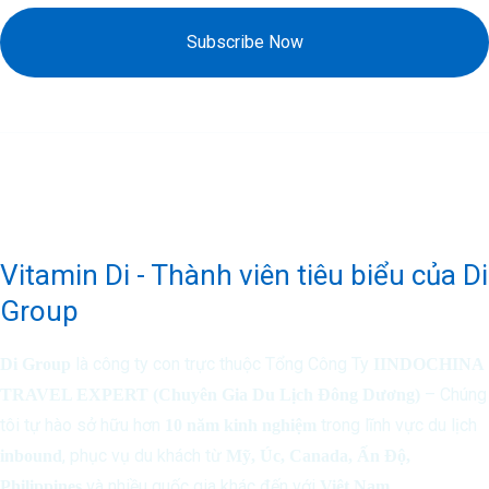
Subscribe Now
Vitamin Di - Thành viên tiêu biểu của Di
Group
là công ty con trực thuộc Tổng Công Ty
Di Group
IINDOCHINA
– Chúng
TRAVEL EXPERT (Chuyên Gia Du Lịch Đông Dương)
tôi tự hào sở hữu hơn
trong lĩnh vực du lịch
10 năm kinh nghiệm
, phục vụ du khách từ
inbound
Mỹ, Úc, Canada, Ấn Độ,
và nhiều quốc gia khác đến với
.
Philippines
Việt Nam